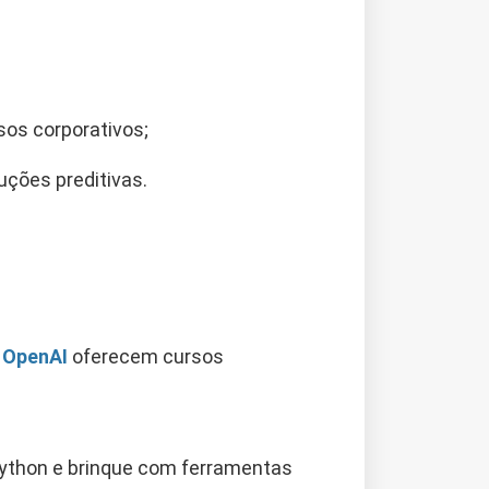
os corporativos;
uções preditivas.
a
OpenAI
oferecem cursos
ython e brinque com ferramentas