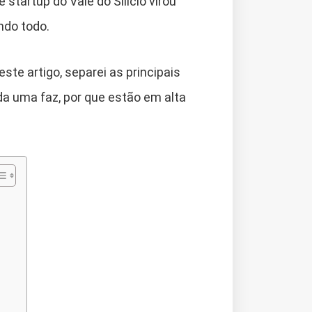
startup do Vale do Silício virou
ndo todo.
ste artigo, separei as principais
da uma faz, por que estão em alta